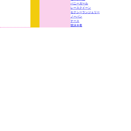
バニーガール
レースクイーン
セクシーランジェリー
ノーパン
ナース
競泳水着