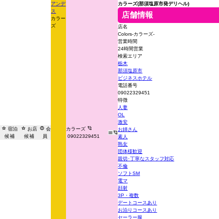
アンデ
カラーズ(那須塩原市発デリヘル)
ス
店舗情報
カラー
ズ
店名
Colors-カラーズ-
営業時間
24時間営業
検索エリア
栃木
那須塩原市
ビジネスホテル
電話番号
09022329451
特徴
人妻
OL
激安




宿泊
お店
会
カラーズ
お姉さん


候補
候補
員
09022329451
素人
熟女
団体様歓迎
親切･丁寧なスタッフ対応
不倫
ソフトSM
電マ
顔射
3P・複数
デートコースあり
お泊りコースあり
セーラー服