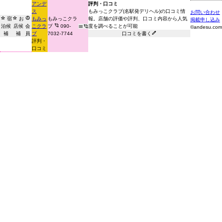
アンデ
評判・口コミ
ス
もみっこクラブ(名駅発デリヘル)の口コミ情
お問い合わせ



宿
お
もみっ
もみっこクラ
報。店舗の評価や評判、口コミ内容から人気
掲載申し込み

泊候
店候
会


こクラ
ブ
090-
度を調べることが可能
©andesu.com

補
補
員
ブ
7032-7744
口コミを書く
評判・
口コミ