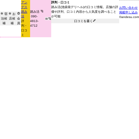
アン
評判・口コミ
デス
踏み活(池袋発デリヘル)の口コミ情報。店舗の評
お問い合わせ

踏み
踏み活
価や評判、口コミ内容から人気度を調べること
掲載申し込み



宿
お
活
090-
が可能
©andesu.com
泊候
店候
会



評
4813-
口コミを書く
補
補
員
判・
4712
口コ
ミ