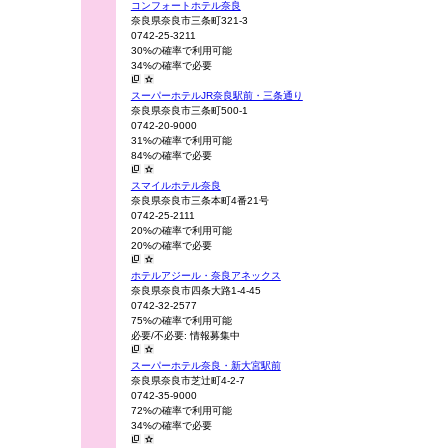
コンフォートホテル奈良
奈良県奈良市三条町321-3
0742-25-3211
30%の確率で利用可能
34%の確率で必要


スーパーホテルJR奈良駅前・三条通り
奈良県奈良市三条町500-1
0742-20-9000
31%の確率で利用可能
84%の確率で必要


スマイルホテル奈良
奈良県奈良市三条本町4番21号
0742-25-2111
20%の確率で利用可能
20%の確率で必要


ホテルアジール・奈良アネックス
奈良県奈良市四条大路1-4-45
0742-32-2577
75%の確率で利用可能
必要/不必要: 情報募集中


スーパーホテル奈良・新大宮駅前
奈良県奈良市芝辻町4-2-7
0742-35-9000
72%の確率で利用可能
34%の確率で必要

