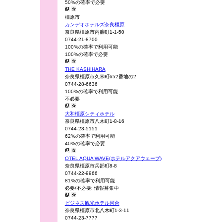
50%の確率で必要


橿原市
カンデオホテルズ奈良橿原
奈良県橿原市内膳町1-1-50
0744-21-8700
100%の確率で利用可能
100%の確率で必要


THE KASHIHARA
奈良県橿原市久米町652番地の2
0744-28-6636
100%の確率で利用可能
不必要


大和橿原シティホテル
奈良県橿原市八木町1-8-16
0744-23-5151
62%の確率で利用可能
40%の確率で必要


OTEL AQUA WAVE(ホテルアクアウェーブ)
奈良県橿原市兵部町8-8
0744-22-9966
81%の確率で利用可能
必要/不必要: 情報募集中


ビジネス観光ホテル河合
奈良県橿原市北八木町1-3-11
0744-23-7777