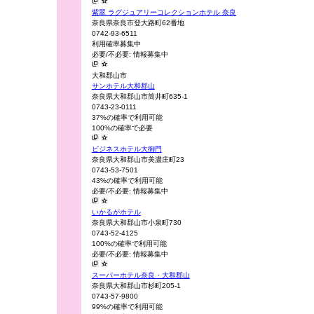


紫翠 ラグジュアリーコレクションホテル 奈良
奈良県奈良市登大路町62番地
0742-93-6511
利用確率募集中
必要/不必要: 情報募集中


大和郡山市
サンホテル大和郡山
奈良県大和郡山市筒井町635-1
0743-23-0111
37%の確率で利用可能
100%の確率で必要


ビジネスホテル大御門
奈良県大和郡山市美濃庄町23
0743-53-7501
43%の確率で利用可能
必要/不必要: 情報募集中


いかるがホテル
奈良県大和郡山市小泉町730
0743-52-4125
100%の確率で利用可能
必要/不必要: 情報募集中


スーパーホテル奈良・大和郡山
奈良県大和郡山市杉町205-1
0743-57-9800
99%の確率で利用可能