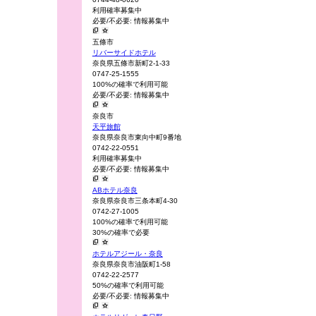
利用確率募集中
必要/不必要: 情報募集中


五條市
リバーサイドホテル
奈良県五條市新町2-1-33
0747-25-1555
100%の確率で利用可能
必要/不必要: 情報募集中


奈良市
天平旅館
奈良県奈良市東向中町9番地
0742-22-0551
利用確率募集中
必要/不必要: 情報募集中


ABホテル奈良
奈良県奈良市三条本町4-30
0742-27-1005
100%の確率で利用可能
30%の確率で必要


ホテルアジール・奈良
奈良県奈良市油阪町1-58
0742-22-2577
50%の確率で利用可能
必要/不必要: 情報募集中

