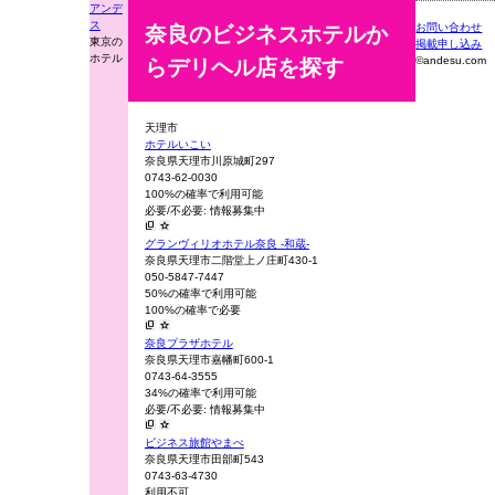
アンデ
ス
お問い合わせ
奈良のビジネスホテルか
東京の
掲載申し込み
ホテル
©andesu.com
らデリヘル店を探す
天理市
ホテルいこい
奈良県天理市川原城町297
0743-62-0030
100%の確率で利用可能
必要/不必要: 情報募集中


グランヴィリオホテル奈良 -和蔵-
奈良県天理市二階堂上ノ庄町430-1
050-5847-7447
50%の確率で利用可能
100%の確率で必要


奈良プラザホテル
奈良県天理市嘉幡町600-1
0743-64-3555
34%の確率で利用可能
必要/不必要: 情報募集中


ビジネス旅館やまべ
奈良県天理市田部町543
0743-63-4730
利用不可